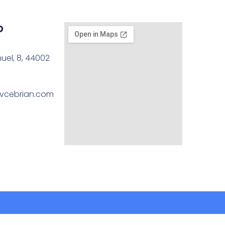
o
ñuel, 8, 44002
vcebrian.com